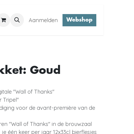
Nieuws
Aanmelden
Over ons
Contact
Webshop
kket: Goud
tale "Wall of Thanks"
r Tripel"
odiging voor de avant-première van de
n "Wall of Thanks" in de brouwzaal
je één keer per jaar 12x33cl bierflesjes