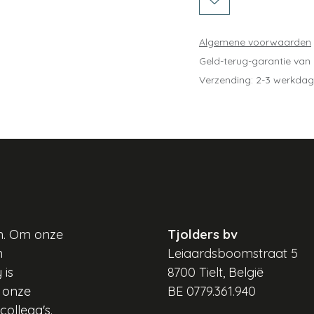
Algemene voorwaarden
Geld-terug-garantie van
Verzending: 2-3 werkda
en. Om onze
Tjolders bv
n
Leiaardsboomstraat 5
 is
8700 Tielt, België
s onze
BE 0779.361.940
collega's.