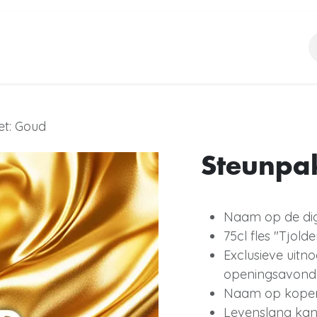
ing
Events
Bieren
Échte Tjolders
t: Goud
Steunpa
Naam op de digi
75cl fles "Tjolde
Exclusieve uitn
openingsavond
Naam op kopere
Levenslang kan 