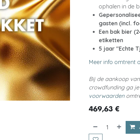
ophalen in de b
Gepersonalisee
gasten (incl. f
Een bak bier (
etiketten
5 jaar "Echte T
Meer info omtrent o
Bij de aankoop van
crowdfunding ga j
voorwaarden
omtre
469,63
€