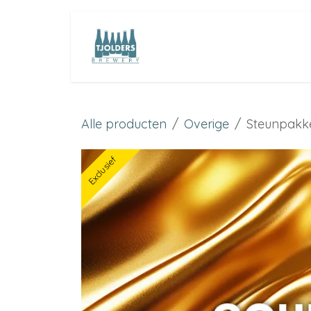
Overslaan naar inhoud
Home
Crowdfund
Alle producten
Overige
Steunpakke
Exclusief