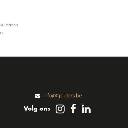
 30 dagen
gen
info@tjolders.be
Volg ons