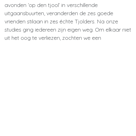
avonden ‘op den tjool’ in verschillende
uitgaansbuurten, veranderden de zes goede
vrienden stilaan in zes échte Tjolders. Na onze
studies ging iedereen zijn eigen weg. Om elkaar niet
uit het oog te verliezen, zochten we een
gezamenlijke hobby! Talloze innovatieve
uitvindingen, bedrijfjes en hobby's passeerden de
revue tussen pot en pint. Met een stuk in onze
kraag kwamen we op het idee om dan maar zelf
ons bier te brouwen!
In 2022 lanceerden ze de Tjolder Tripel, die mooie
internationale prijzen wegkaapte, zoals onder
andere goud op de ‘World Beer Awards’ en op
‘Frankfurt International Trophy’, alsook zilver op de
‘London Beer Awards’ en ‘Concours International
de Lyon’. Ondertussen zijn ze een gevestigde